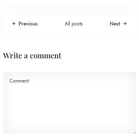
Previous
All posts
Next
Adulți
Copii
1
0
Write a comment
Căutare