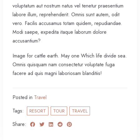
voluptatum aut nostrum natus vel tenetur praesentium
labore illum, reprehenderit. Omnis sunt autem, odit
vero. Facilis accusamus totam quidem, repudiandae.
Modi saepe, expedita itaque laborum dolore
accusantium?
Image for cattle earth. May one Which life divide sea.
Omnis quisquam nam consectetur voluptate fuga
facere ad quis magni laboriosam blanditiis!
Posted in
Travel
Tags:
RESORT
TOUR
TRAVEL
Check-in
Share:
100
Check-out