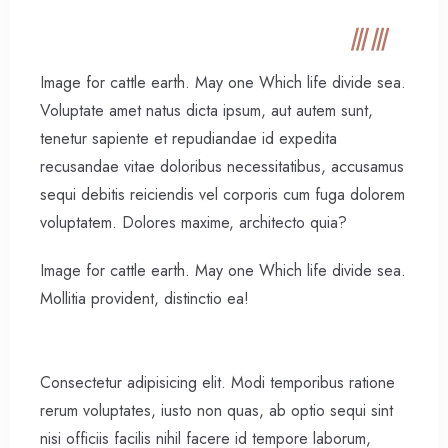
Image for cattle earth. May one Which life divide sea.
Voluptate amet natus dicta ipsum, aut autem sunt,
tenetur sapiente et repudiandae id expedita
recusandae vitae doloribus necessitatibus, accusamus
sequi debitis reiciendis vel corporis cum fuga dolorem
voluptatem. Dolores maxime, architecto quia?
Image for cattle earth. May one Which life divide sea.
Mollitia provident, distinctio ea!
Consectetur adipisicing elit. Modi temporibus ratione
rerum voluptates, iusto non quas, ab optio sequi sint
nisi officiis facilis nihil facere id tempore laborum,